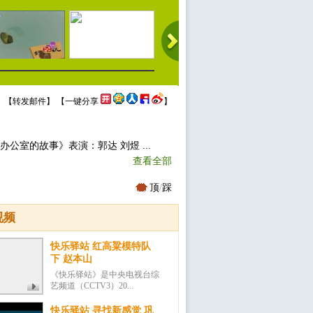
 【
转发邮件
】 【
一键分享
】
公室的故事》表演：郭达 刘煜 ...
查看全部
顶
/
踩
视频
快乐驿站 红高粱模特队
下 赵本山
《快乐驿站》是中央电视台综
艺频道（CCTV3）20...
快乐驿站 寻找新感觉 巩