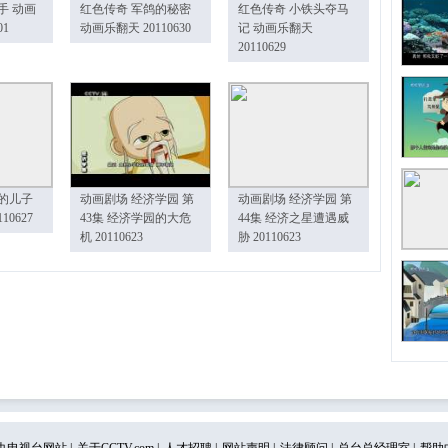
手 动画
红色传奇 军鸽的秘密
红色传奇 小铁头夺马
01
动画乐翻天 20110630
记 动画乐翻天
20110629
的儿子
动画剧场 经济学园 第
动画剧场 经济学园 第
10627
43集 经济学园的大危
44集 经济之星遭遇威
机 20110623
胁 20110623