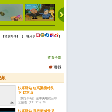
 【
转发邮件
】 【
一键分享
】
查看全部
顶
/
踩
视频
快乐驿站 红高粱模特队
下 赵本山
《快乐驿站》是中央电视台综
艺频道（CCTV3）20...
快乐驿站 寻找新感觉 巩