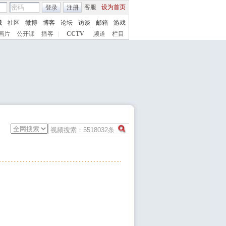
客服
设为首页
登录
注册
城
社区
微博
博客
论坛
访谈
邮箱
游戏
画片
公开课
播客
|
CCTV
频道
栏目