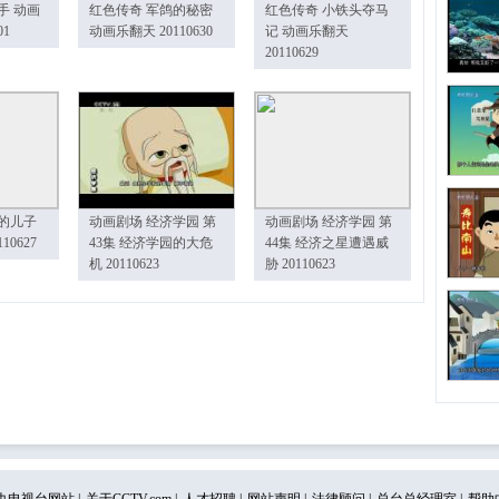
手 动画
红色传奇 军鸽的秘密
红色传奇 小铁头夺马
01
动画乐翻天 20110630
记 动画乐翻天
20110629
的儿子
动画剧场 经济学园 第
动画剧场 经济学园 第
10627
43集 经济学园的大危
44集 经济之星遭遇威
机 20110623
胁 20110623