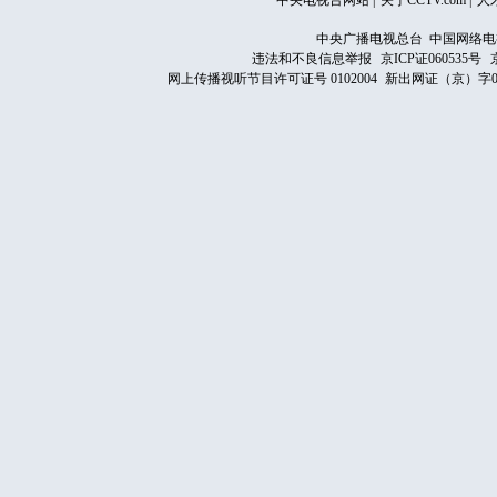
中央电视台网站
|
关于CCTV.com
|
人
中央广播电视总台 中国网络电
违法和不良信息举报
京ICP证060535号
网上传播视听节目许可证号 0102004
新出网证（京）字0