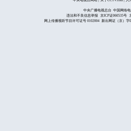
中央电视台网站
|
关于CCTV.com
|
人
中央广播电视总台 中国网络电
违法和不良信息举报
京ICP证060535号
网上传播视听节目许可证号 0102004
新出网证（京）字0