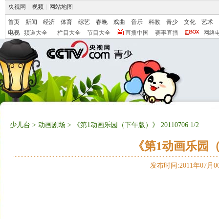
央视网
|
视频
|
网站地图
首页
新闻
经济
体育
综艺
春晚
戏曲
音乐
科教
青少
文化
艺术
电视
频道大全
栏目大全
节目大全
直播中国
赛事直播
网络
少儿台
>
动画剧场
> 《第1动画乐园（下午版）》 20110706 1/2
《第1动画乐园（下午
发布时间:2011年07月06日