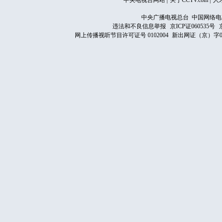
中央电视台网站
|
关于CCTV.com
|
人
中央广播电视总台 中国网络电
违法和不良信息举报
京ICP证060535号
网上传播视听节目许可证号 0102004
新出网证（京）字0