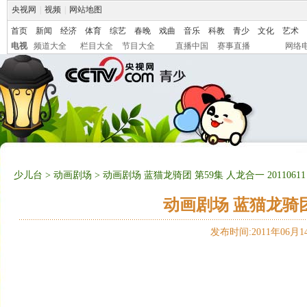
央视网
|
视频
|
网站地图
首页
新闻
经济
体育
综艺
春晚
戏曲
音乐
科教
青少
文化
艺术
电视
频道大全
栏目大全
节目大全
直播中国
赛事直播
网络
少儿台
>
动画剧场
> 动画剧场 蓝猫龙骑团 第59集 人龙合一 20110611
动画剧场 蓝猫龙骑团 第
发布时间:2011年06月14日