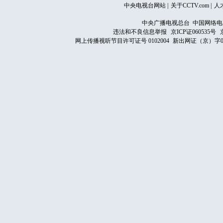
中央电视台网站
|
关于CCTV.com
|
人
中央广播电视总台 中国网络电
违法和不良信息举报
京ICP证060535号
网上传播视听节目许可证号 0102004
新出网证（京）字0