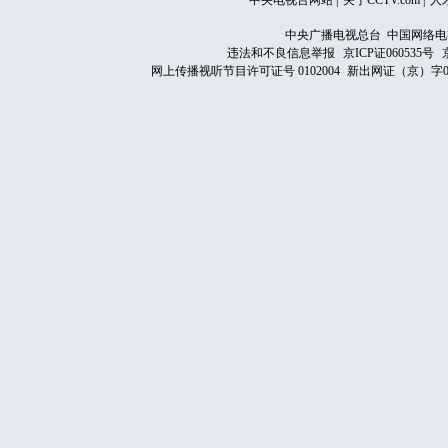
中央电视台网站
|
关于CCTV.com
|
人
中央广播电视总台 中国网络电
违法和不良信息举报
京ICP证060535号
网上传播视听节目许可证号 0102004
新出网证（京）字0