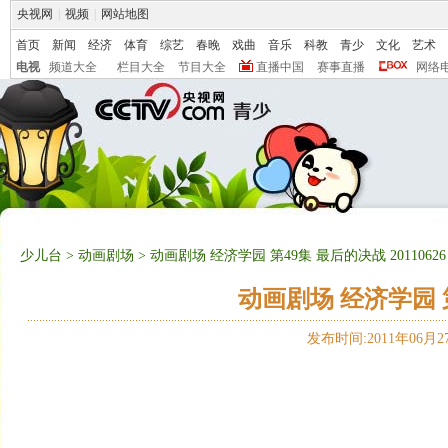
央视网
|
视频
|
网站地图
首页
新闻
经济
体育
综艺
春晚
戏曲
音乐
科教
青少
文化
艺术
电视
频道大全
栏目大全
节目大全
直播中国
赛事直播
网络
少儿台
>
动画剧场
> 动画剧场 经济学园 第49集 最后的决战 20110626
动画剧场 经济学园 第4
发布时间:2011年06月27日