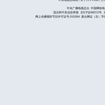
中央电视台网站
|
关于CCTV.com
|
人
中央广播电视总台 中国网络电
违法和不良信息举报
京ICP证060535号
网上传播视听节目许可证号 0102004
新出网证（京）字0