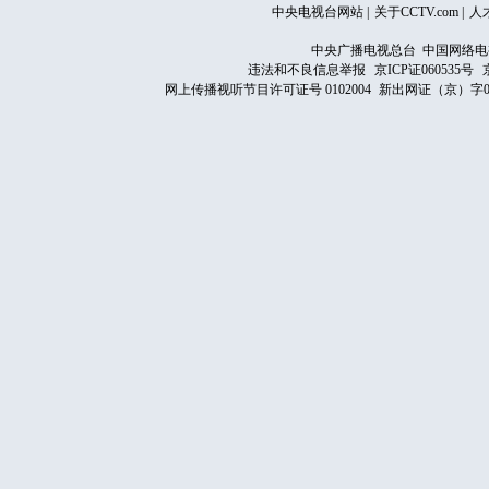
中央电视台网站
|
关于CCTV.com
|
人
中央广播电视总台 中国网络电
违法和不良信息举报
京ICP证060535号
网上传播视听节目许可证号 0102004
新出网证（京）字0