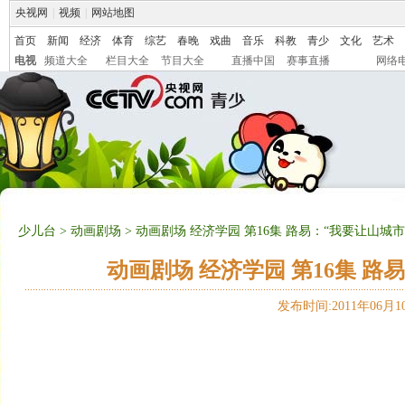
央视网
|
视频
|
网站地图
首页
新闻
经济
体育
综艺
春晚
戏曲
音乐
科教
青少
文化
艺术
电视
频道大全
栏目大全
节目大全
直播中国
赛事直播
网络
少儿台
>
动画剧场
> 动画剧场 经济学园 第16集 路易：“我要让山城市到处
动画剧场 经济学园 第16集 路易
发布时间:2011年06月10日