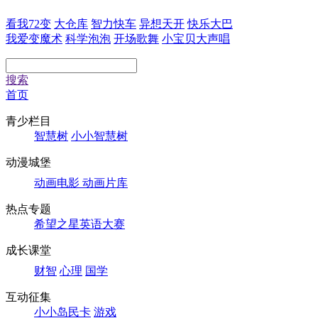
看我72变
大仓库
智力快车
异想天开
快乐大巴
我爱变魔术
科学泡泡
开场歌舞
小宝贝大声唱
搜索
首页
青少栏目
智慧树
小小智慧树
动漫城堡
动画电影
动画片库
热点专题
希望之星英语大赛
成长课堂
财智
心理
国学
互动征集
小小岛民卡
游戏