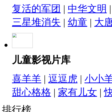
复活的军团
|
中华文明
三星堆消失
|
幼童
|
大
儿童影视片库
喜羊羊
|
逗逗虎
|
小小
甜心格格
|
家有儿女
|
排行榜