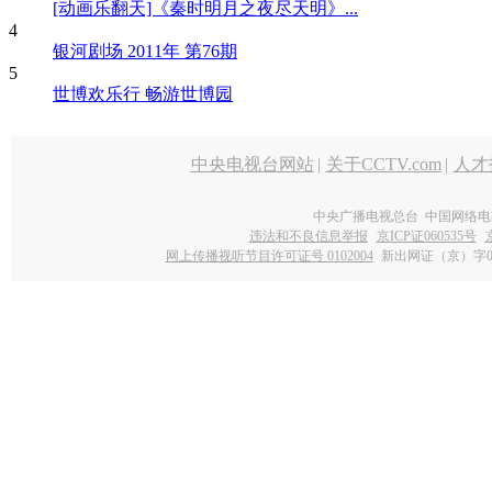
[动画乐翻天]《秦时明月之夜尽天明》...
4
银河剧场 2011年 第76期
5
世博欢乐行 畅游世博园
中央电视台网站
|
关于CCTV.com
|
人才
中央广播电视总台 中国网络电
违法和不良信息举报
京ICP证060535号
网上传播视听节目许可证号 0102004
新出网证（京）字0