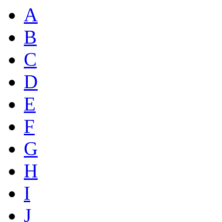
A
B
C
D
E
F
G
H
I
J