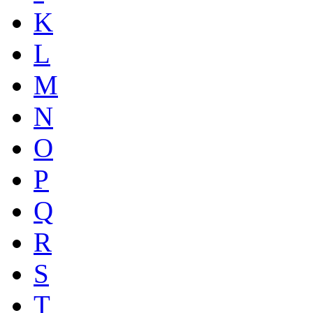
K
L
M
N
O
P
Q
R
S
T