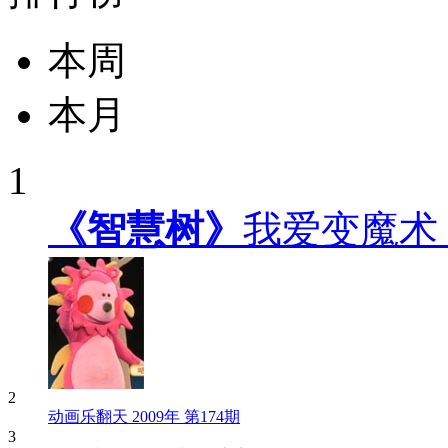
本周
本月
1
《智慧树》
我爱变魔术
2
动画乐翻天 2009年 第174期
3