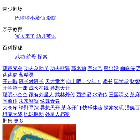
青少剧场
巴啦啦小魔仙
影院
亲子教育
宝贝来了
幼儿英语
百科探秘
武功
航母
探索
葫芦兄弟
功夫总动员
功夫熊猫
高米迪
赛尔号
熊出没
蜘蛛侠
跳跳虎
蓝精灵
开讲啦
班长对班长
天才童声
向上吧，少年！
读书
国学堂
财智
开学第一课
成长在线
异想天开
聪明小空空
家有外星人
武林外传
西游记
水浒传
三国演义
芝麻
问前传
未来警察
炫舞青春
大仓库
绿野寻踪
异想天开
芝麻开门
快乐体验
探索发现
潜艇百
坦克大战
地球脉动
外星人档案
剧集
更多