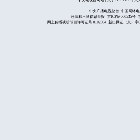
中央电视台网站
|
关于CCTV.com
|
人
中央广播电视总台 中国网络电
违法和不良信息举报
京ICP证060535号
网上传播视听节目许可证号 0102004
新出网证（京）字0