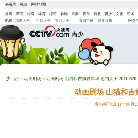
央视网
|
视频
|
网站地图
首页
新闻
经济
体育
综艺
春晚
戏曲
音乐
科教
青少
文化
艺术
电视
频道大全
栏目大全
节目大全
直播中国
赛事直播
网络
少儿台
>
动画剧场
> 动画剧场 山猫和吉姆嘉年华 迟到大王 20110620
动画剧场 山猫和吉姆嘉
发布时间:2011年06月23日