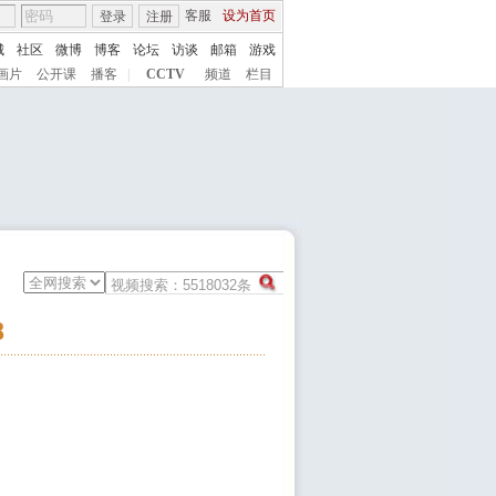
客服
设为首页
登录
注册
城
社区
微博
博客
论坛
访谈
邮箱
游戏
画片
公开课
播客
|
CCTV
频道
栏目
8