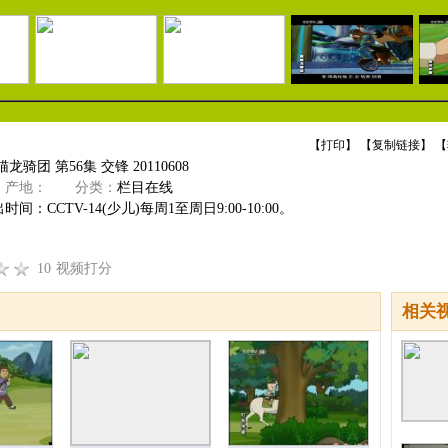
【
打印
】 【
复制链接
】 【
龙骑团 第56集 交锋 20110608
产地：
分类：
栏目在线
间：CCTV-14(少儿)每周1至周日9:00-10:00。
10
视频打分
相关