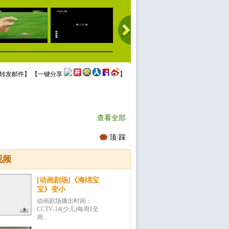
转发邮件
】 【
一键分享
】
查看全部
顶
/
踩
视频
[动画剧场]《海绵宝
宝》变小
动画剧场播出时间：
CCTV-14(少儿)每周1至
周...