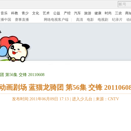
音乐
科教
青少
文化
艺术
公益
产经
汽车
旅游
健康
时尚
三农
商
直播中国
赛事直播
网络电视客户端
|
高清
电影
电视剧
纪录片
动
第56集 交锋 20110608
动画剧场 蓝猫龙骑团 第56集 交锋 2011060
发布时间:2011年06月09日 17:13 |
进入少儿台
|
来源：CNTV