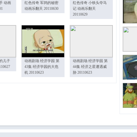
手 动画
红色传奇 军鸽的秘密
红色传奇 小铁头夺马
01
动画乐翻天 20110630
记 动画乐翻天
20110629
的儿子
动画剧场 经济学园 第
动画剧场 经济学园 第
10627
43集 经济学园的大危
44集 经济之星遭遇威
机 20110623
胁 20110623