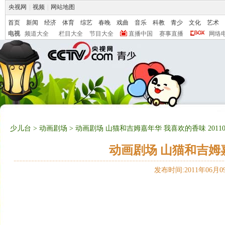
央视网
|
视频
|
网站地图
首页
新闻
经济
体育
综艺
春晚
戏曲
音乐
科教
青少
文化
艺术
电视
频道大全
栏目大全
节目大全
直播中国
赛事直播
网络
少儿台
>
动画剧场
> 动画剧场 山猫和吉姆嘉年华 我喜欢的香味 20110
动画剧场 山猫和吉姆嘉年
发布时间:2011年06月09日