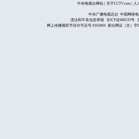
中央电视台网站
|
关于CCTV.com
|
人
中央广播电视总台 中国网络电
违法和不良信息举报
京ICP证060535号
网上传播视听节目许可证号 0102004
新出网证（京）字0