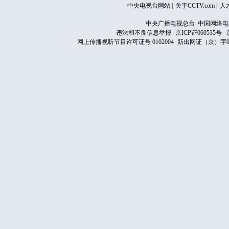
中央电视台网站
|
关于CCTV.com
|
人
中央广播电视总台 中国网络电
违法和不良信息举报
京ICP证060535号
网上传播视听节目许可证号 0102004
新出网证（京）字0