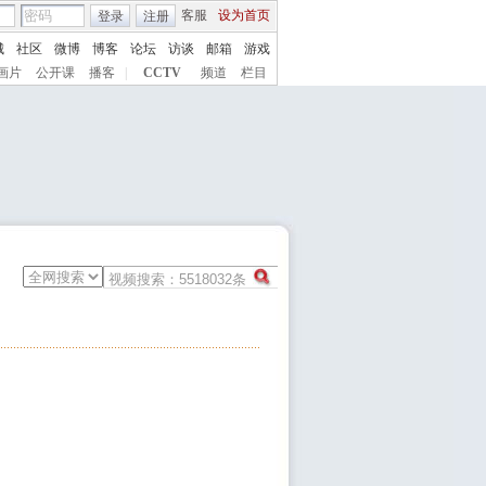
客服
设为首页
登录
注册
城
社区
微博
博客
论坛
访谈
邮箱
游戏
画片
公开课
播客
|
CCTV
频道
栏目