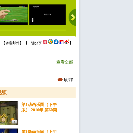
 【
转发邮件
】 【
一键分享
】
查看全部
顶
/
踩
视频
第1动画乐园（下午
版） 2010年 第60期
第1动画乐园（上午