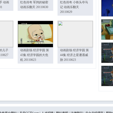
手 动画
红色传奇 军鸽的秘密
红色传奇 小铁头夺马
01
动画乐翻天 20110630
记 动画乐翻天
20110629
的儿子
动画剧场 经济学园 第
动画剧场 经济学园 第
10627
43集 经济学园的大危
44集 经济之星遭遇威
机 20110623
胁 20110623