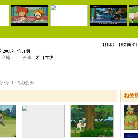
【
打印
】 【
复制链接
】
 2009年 第51期
产地：
分类：
栏目在线
10
视频打分
相关