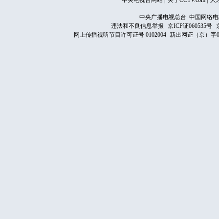
中央电视台网站
|
关于CCTV.com
|
人
中央广播电视总台 中国网络电
违法和不良信息举报
京ICP证060535号
网上传播视听节目许可证号 0102004
新出网证（京）字0