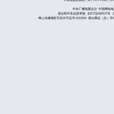
中央电视台网站
|
关于CCTV.com
|
人
中央广播电视总台 中国网络电
违法和不良信息举报
京ICP证060535号
网上传播视听节目许可证号 0102004
新出网证（京）字0