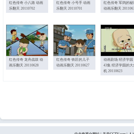
红色传奇 小八路 动画
红色传奇 小号手 动画
红色传奇 军鸽的秘
乐翻天 20110702
乐翻天 20110701
动画乐翻天 201106
红色传奇 龙舟战鼓 动
红色传奇 铁匠的儿子
动画剧场 经济学园
画乐翻天 20110628
动画乐翻天 20110627
43集 经济学园的大
机 20110623