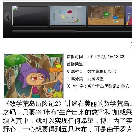
11:53
11:43
11:53
C
首播时间：2012年7月4日13:32
首播频道：
所属栏目：
数学荒岛历险记
所属分类：动漫城堡
关 键 字：
数学荒岛历险记2
咔布
《数学荒岛历险记2》讲述在美丽的数学荒岛
之码，只要将“咔布”生产出来的数字和“加减
填入其中，就可以实现任何愿望，博士为了
野心，一心想要得到五只咔布，可是由于罗