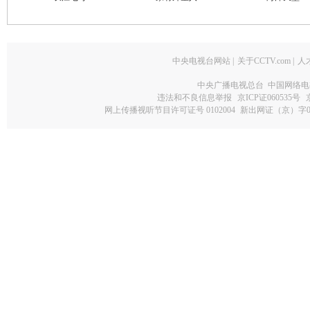
中央电视台网站
|
关于CCTV.com
|
人
中央广播电视总台 中国网络电
违法和不良信息举报
京ICP证060535号
网上传播视听节目许可证号 0102004
新出网证（京）字0