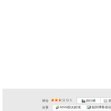
5
评分
排行榜
意
数学荒岛历...
数学荒岛历...
数学荒岛历...
MSN或QQ好友
贴到博客或
分享