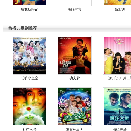
成龙历险记
海绵宝宝
高米迪
热播儿童剧推荐
聪明小空空
功夫梦
《疯丫头》第二
长江七号
家有外星人
海洋天堂