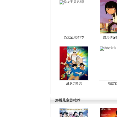
恐龙宝贝第3季
魔角侦探
成龙历险记
海绵
热播儿童剧推荐