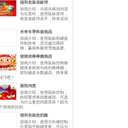
猫和老鼠保龄球
游戏介绍：当箭头移动到适
当位置时，使用鼠标发球，
谁是保龄球高手，快来试试
米奇冬季终极挑战
游戏介绍：使用鼠标和键盘
控制米奇，灵活越过障碍
物，赢得终极滑雪挑战赛。
猪猪侠棒棒糖挑战
游戏介绍：使用鼠标控制猪
猪侠发射抓勾抓到棒棒糖，
抓到越多分数越高。快来展
技巧吧！
摧毁鸡窝
游戏介绍：使用鼠标控制，
按照要求将鸡窝摧毁。可是
为什么要把鸡窝弄坏？因为
个游戏的目的。
猫和老鼠抢奶酪
游戏介绍：使用方向键控制
位置和空格键发射，可以分