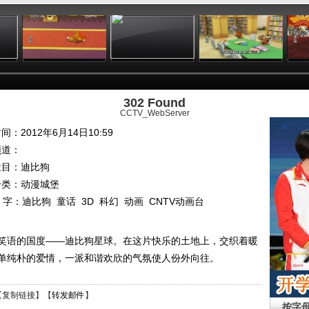
:53
22:57
22:01
23:26
302 Found
CCTV_WebServer
间：2012年6月14日10:59
频道：
栏目：
迪比狗
分类：动漫城堡
 字：
迪比狗
童话
3D
科幻
动画
CNTV动画台
笑语的国度——迪比狗星球。在这片快乐的土地上，交织着暖
单纯朴的爱情，一派和谐欢欣的气氛使人份外向往。
【
复制链接
】【
转发邮件
】
按字