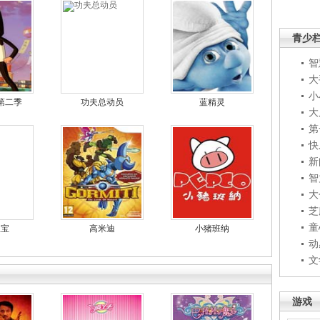
青少
智
大
小
第二季
功夫总动员
蓝精灵
大
第
快
新
智
大
芝
童
宝宝
高米迪
小猪班纳
动
文
游戏