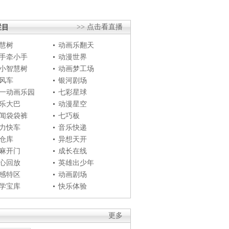
栏目
>> 点击看直播
慧树
动画乐翻天
手牵小手
动漫世界
小智慧树
动画梦工场
风车
银河剧场
一动画乐园
七彩星球
乐大巴
动漫星空
闻袋袋裤
七巧板
力快车
音乐快递
仓库
异想天开
麻开门
成长在线
心回放
英雄出少年
感特区
动画剧场
学宝库
快乐体验
更多