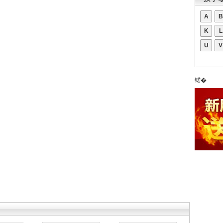
A
B
K
L
U
V
锘�