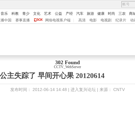
音乐
科教
青少
文化
艺术
公益
产经
汽车
旅游
健康
时尚
三农
商
直播中国
赛事直播
网络电视客户端
|
高清
电影
电视剧
纪录片
动
302 Found
CCTV_WebServer
公主失踪了 早间开心果 20120614
发布时间：
2012-06-14 14:48 |
进入复兴论坛
| 来源：
CNTV