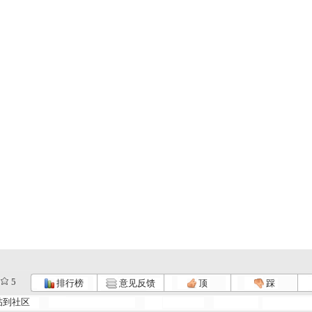
5
排行榜
意见反馈
顶
踩
迪比狗 3...
迪比狗 4...
迪比狗 5...
帖到社区