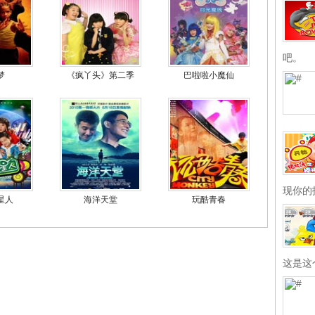
吧。
梦
《疯丫头》第二季
巴啦啦小魔仙
现你的
星人
海洋天堂
玩酷青春
这是这