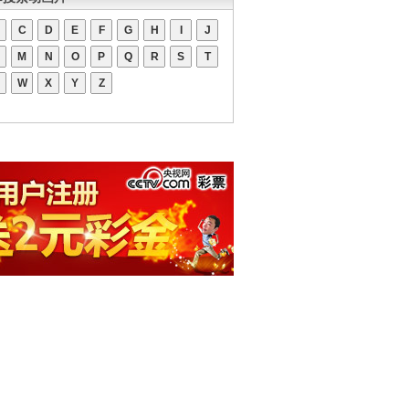
C
D
E
F
G
H
I
J
M
N
O
P
Q
R
S
T
W
X
Y
Z