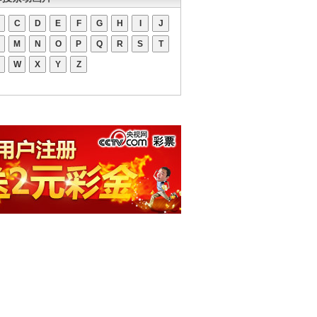
C
D
E
F
G
H
I
J
M
N
O
P
Q
R
S
T
W
X
Y
Z