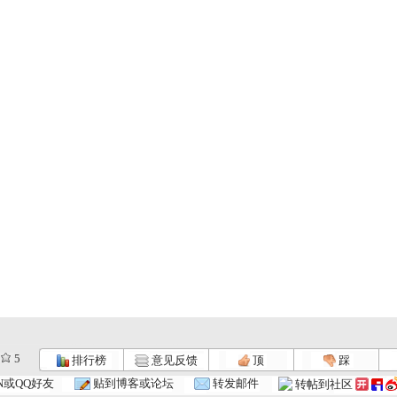
5
排行榜
意见反馈
顶
踩
东方少年3...
东方少年4...
东方少年5...
N或QQ好友
贴到博客或论坛
转发邮件
转帖到社区