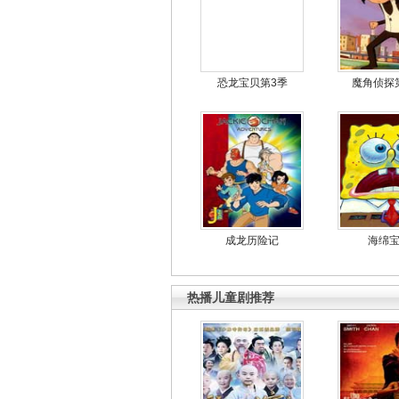
恐龙宝贝第3季
魔角侦探
成龙历险记
海绵
热播儿童剧推荐