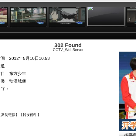
:35
19:20
19:28
18:15
302 Found
CCTV_WebServer
间：2012年5月10日10:53
频道：
栏目：
东方少年
分类：动漫城堡
 字：
【
复制链接
】【
转发邮件
】
按字