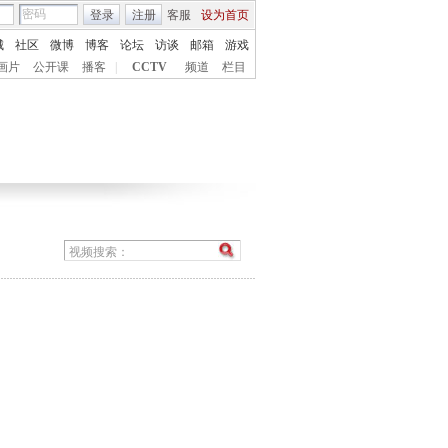
登录
注册
客服
设为首页
城
社区
微博
博客
论坛
访谈
邮箱
游戏
画片
公开课
播客
|
CCTV
频道
栏目