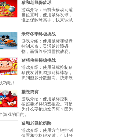
猫和老鼠保龄球
游戏介绍：当箭头移动到适
当位置时，使用鼠标发球，
谁是保龄球高手，快来试试
米奇冬季终极挑战
游戏介绍：使用鼠标和键盘
控制米奇，灵活越过障碍
物，赢得终极滑雪挑战赛。
猪猪侠棒棒糖挑战
游戏介绍：使用鼠标控制猪
猪侠发射抓勾抓到棒棒糖，
抓到越多分数越高。快来展
技巧吧！
摧毁鸡窝
游戏介绍：使用鼠标控制，
按照要求将鸡窝摧毁。可是
为什么要把鸡窝弄坏？因为
个游戏的目的。
猫和老鼠抢奶酪
游戏介绍：使用方向键控制
位置和空格键发射，可以分