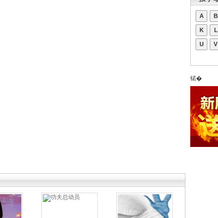
A
B
K
L
U
V
锘�