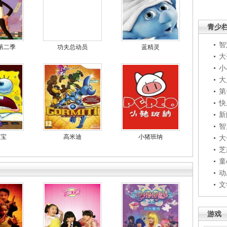
青少
智
第二季
功夫总动员
蓝精灵
大
小
大
第
快
新
智
宝宝
高米迪
小猪班纳
大
芝
童
动
文
游戏