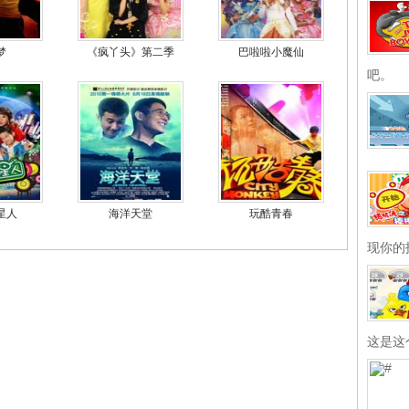
梦
《疯丫头》第二季
巴啦啦小魔仙
吧。
星人
海洋天堂
玩酷青春
现你的
这是这