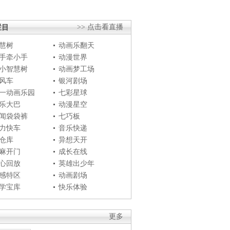
栏目
>> 点击看直播
慧树
动画乐翻天
手牵小手
动漫世界
小智慧树
动画梦工场
风车
银河剧场
一动画乐园
七彩星球
乐大巴
动漫星空
闻袋袋裤
七巧板
力快车
音乐快递
仓库
异想天开
麻开门
成长在线
心回放
英雄出少年
感特区
动画剧场
学宝库
快乐体验
更多