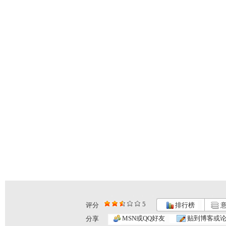
5
评分
排行榜
意
星际幸运虫...
星际幸运虫...
星际幸运虫...
MSN或QQ好友
贴到博客或
分享