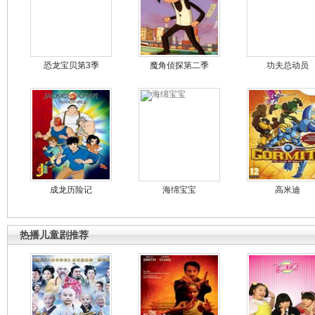
恐龙宝贝第3季
魔角侦探第二季
功夫总动员
成龙历险记
海绵宝宝
高米迪
热播儿童剧推荐