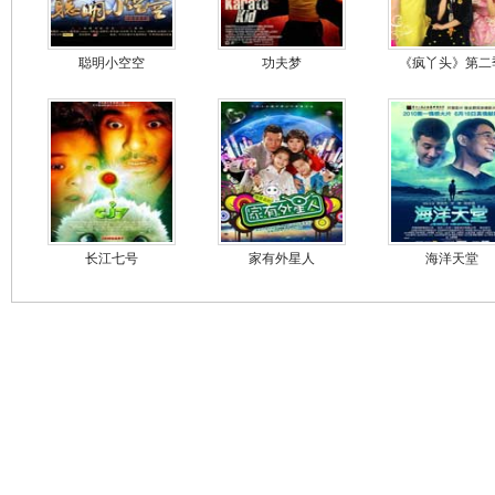
聪明小空空
功夫梦
《疯丫头》第二
长江七号
家有外星人
海洋天堂