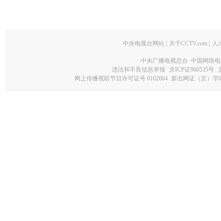
中央电视台网站
|
关于CCTV.com
|
人
中央广播电视总台 中国网络电
违法和不良信息举报
京ICP证060535号
网上传播视听节目许可证号 0102004
新出网证（京）字0