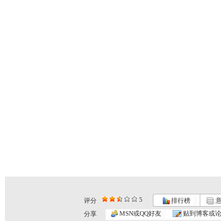
5
评分
排行榜
意
噢咿噢唱歌...
噢咿噢唱歌...
噢咿噢唱歌...
MSN或QQ好友
贴到博客或
分享