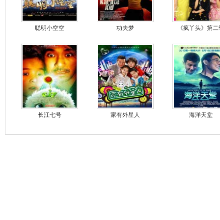
聪明小空空
功夫梦
《疯丫头》第二
长江七号
家有外星人
海洋天堂