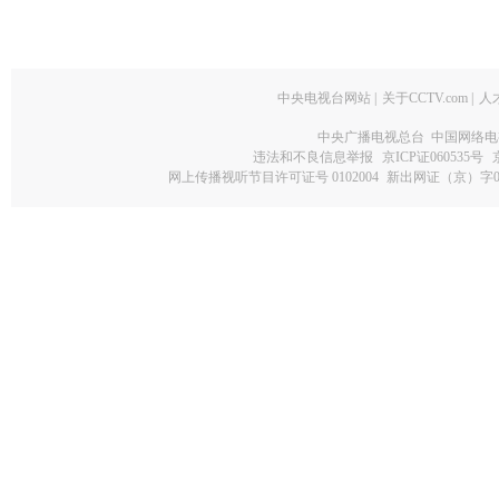
中央电视台网站
|
关于CCTV.com
|
人
中央广播电视总台 中国网络电
违法和不良信息举报
京ICP证060535号
网上传播视听节目许可证号 0102004
新出网证（京）字0