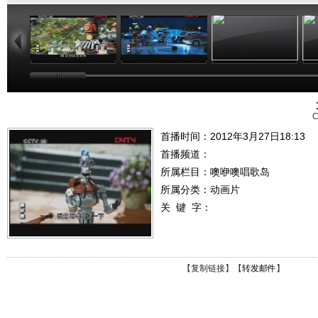
10:32
07:39
10:01
C
首播时间：2012年3月27日18:13
首播频道：
所属栏目：
噢咿噢唱歌岛
所属分类：动画片
关 键 字：
【
复制链接
】【
转发邮件
】