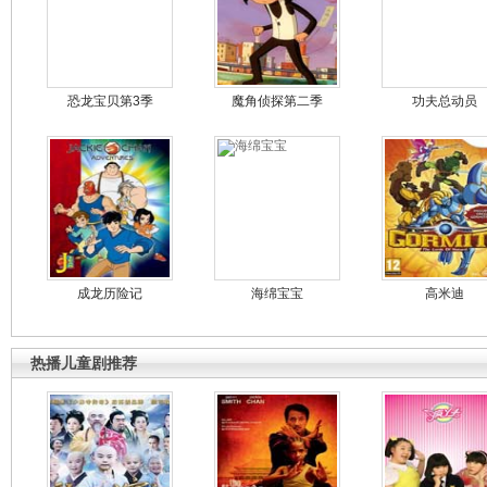
恐龙宝贝第3季
魔角侦探第二季
功夫总动员
成龙历险记
海绵宝宝
高米迪
热播儿童剧推荐