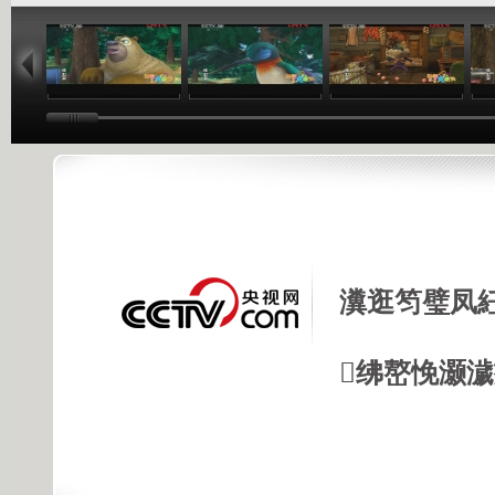
09:50
09:45
09:48
瀵逛笉璧凤
绋嶅悗灏