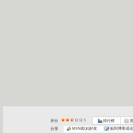
5
评分
排行榜
意
熊出没1 ...
熊出没2 ...
熊出没3 ...
MSN或QQ好友
贴到博客或
分享