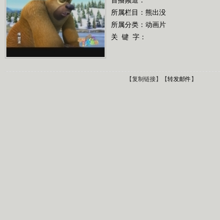
所属栏目：
熊出没
所属分类：动画片
关 键 字：
【
复制链接
】【
转发邮件
】