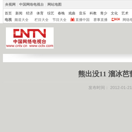
央视网
|
中国网络电视台
|
网站地图
首页
新闻
经济
体育
综艺
春晚
戏曲
音乐
科教
青少
文化
艺术
电视
频道大全
栏目大全
节目大全
直播中国
赛事直播
网络
熊出没11 溜冰芭蕾
发布时间：
2012-01-21