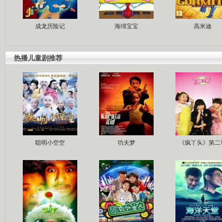
成龙历险记
海绵宝宝
高米迪
热播儿童剧推荐
聪明小空空
功夫梦
《疯丫头》第二