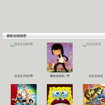
精彩动画推荐
恐龙宝贝第3季
魔角侦探第二季
功夫总动员