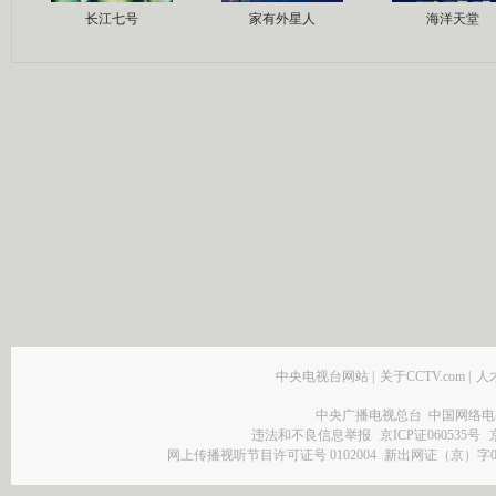
长江七号
家有外星人
海洋天堂
中央电视台网站
|
关于CCTV.com
|
人
中央广播电视总台 中国网络电
违法和不良信息举报
京ICP证060535号
网上传播视听节目许可证号 0102004
新出网证（京）字0