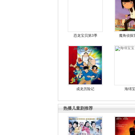
恐龙宝贝第3季
魔角侦探
成龙历险记
海绵
热播儿童剧推荐