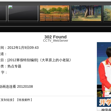
:57
09:51
00:30
08:44
302 Found
CCTV_WebServer
间：2012年1月9日09:43
频道：
栏目：
[2012寒假特别编排]《大草原上的小老鼠》
分类：热点专题
 字：
连连看 20120108
【
复制链接
】【
转发邮件
】
按字