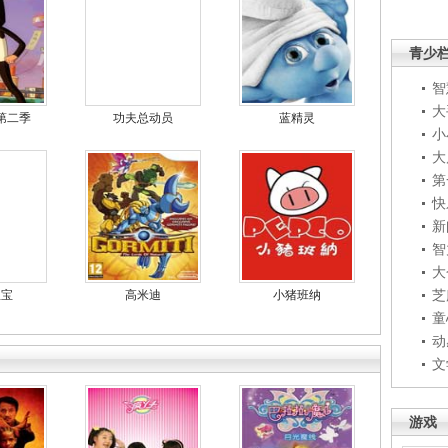
青少
智
大
第二季
功夫总动员
蓝精灵
小
大
第
快
新
智
大
芝
宝宝
高米迪
小猪班纳
童
动
文
游戏