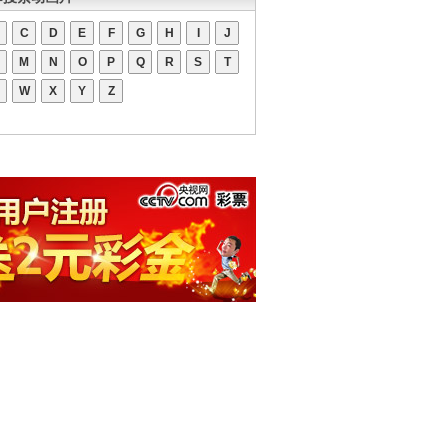
C
D
E
F
G
H
I
J
M
N
O
P
Q
R
S
T
W
X
Y
Z