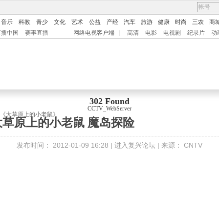
音乐
科教
青少
文化
艺术
公益
产经
汽车
旅游
健康
时尚
三农
商
直播中国
赛事直播
网络电视客户端
|
高清
电影
电视剧
纪录片
动
302 Found
CCTV_WebServer
排]《大草原上的小老鼠》
大草原上的小老鼠 魔岛探险
发布时间：
2012-01-09 16:28 |
进入复兴论坛
| 来源：
CNTV