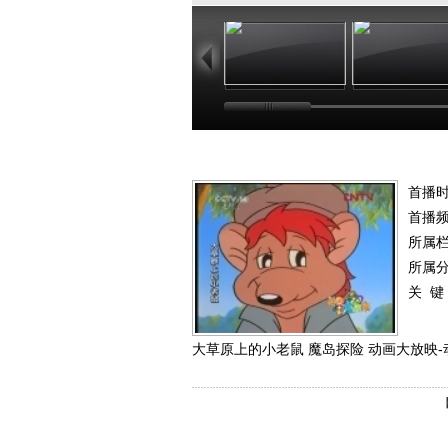
08:25
00
首播时
首播
所属
所属
关 键
大草原上的小老鼠 魔岛探险 动画大放映-动画