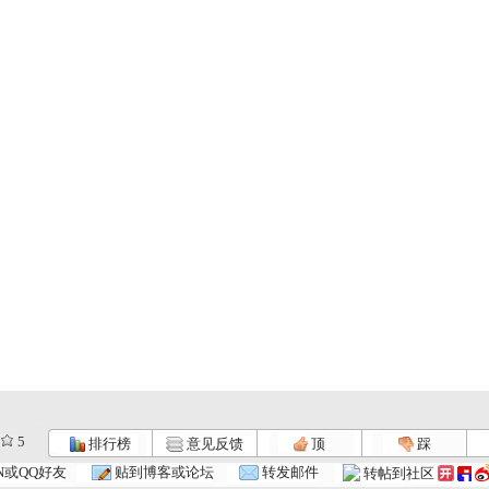
5
排行榜
意见反馈
顶
踩
.
大草原上的...
大草原上的...
大草原上的...
N或QQ好友
贴到博客或论坛
转发邮件
转帖到社区