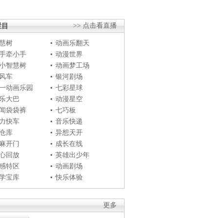
栏目
>> 点击看直播
慧树
动画乐翻天
手牵小手
动漫世界
小智慧树
动画梦工场
风车
银河剧场
一动画乐园
七彩星球
乐大巴
动漫星空
闻袋袋裤
七巧板
力快车
音乐快递
仓库
异想天开
麻开门
成长在线
心回放
英雄出少年
感特区
动画剧场
学宝库
快乐体验
更多