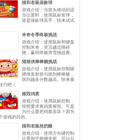
猫和老鼠保龄球
游戏介绍：当箭头移动到适
当位置时，使用鼠标发球，
谁是保龄球高手，快来试试
米奇冬季终极挑战
游戏介绍：使用鼠标和键盘
控制米奇，灵活越过障碍
物，赢得终极滑雪挑战赛。
猪猪侠棒棒糖挑战
游戏介绍：使用鼠标控制猪
猪侠发射抓勾抓到棒棒糖，
抓到越多分数越高。快来展
技巧吧！
摧毁鸡窝
游戏介绍：使用鼠标控制，
按照要求将鸡窝摧毁。可是
为什么要把鸡窝弄坏？因为
个游戏的目的。
猫和老鼠抢奶酪
游戏介绍：使用方向键控制
位置和空格键发射，可以分