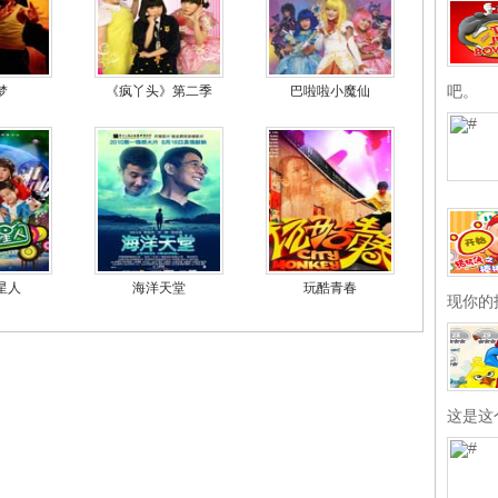
吧。
梦
《疯丫头》第二季
巴啦啦小魔仙
星人
海洋天堂
玩酷青春
现你的
这是这