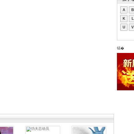
A
B
K
L
U
V
锘�