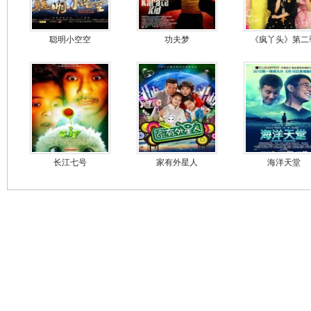
聪明小空空
功夫梦
《疯丫头》第二
长江七号
家有外星人
海洋天堂