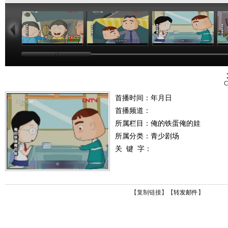
09:56
08:40
08:43
C
首播时间：年月日
首播频道：
所属栏目：
俺的铁蛋俺的娃
所属分类：青少剧场
关 键 字：
【
复制链接
】【
转发邮件
】