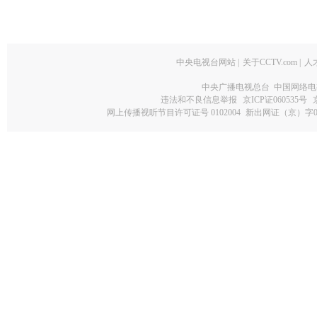
中央电视台网站
|
关于CCTV.com
|
人
中央广播电视总台 中国网络电
违法和不良信息举报
京ICP证060535号
网上传播视听节目许可证号 0102004
新出网证（京）字0