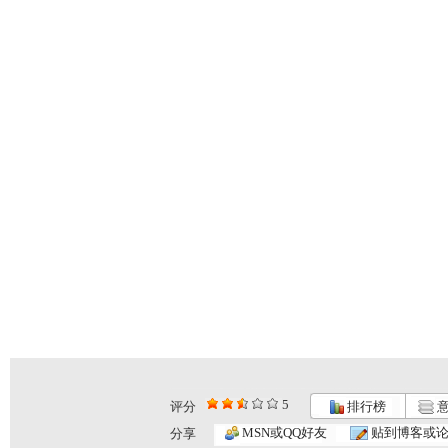
5
评分
排行榜
意
俺的铁蛋俺...
俺的铁蛋俺...
俺的铁蛋俺...
MSN或QQ好友
贴到博客或
分享