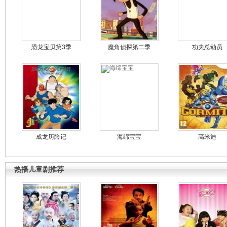
恐龙宝贝第3季
魔角侦探第二季
功夫总动员
成龙历险记
海绵宝宝
高米迪
热播儿童剧推荐