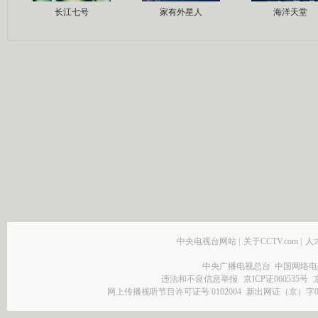
长江七号
家有外星人
海洋天堂
中央电视台网站
|
关于CCTV.com
|
人
中央广播电视总台 中国网络电
违法和不良信息举报
京ICP证060535号
网上传播视听节目许可证号 0102004
新出网证（京）字0