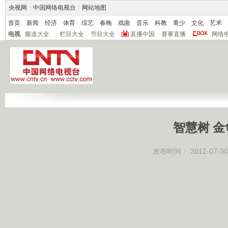
央视网
|
中国网络电视台
|
网站地图
首页
新闻
经济
体育
综艺
春晚
戏曲
音乐
科教
青少
文化
艺术
电视
频道大全
栏目大全
节目大全
直播中国
赛事直播
网络
智慧树 金龟
发布时间：
2012-07-30