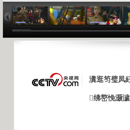
23:45
24:18
12:37
瀵逛笉璧凤
绋嶅悗灏