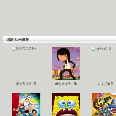
精彩动画推荐
恐龙宝贝第3季
魔角侦探第二季
功夫总动员