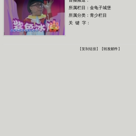
所属栏目：
金龟子城堡
所属分类：青少栏目
关 键 字：
【
复制链接
】【
转发邮件
】