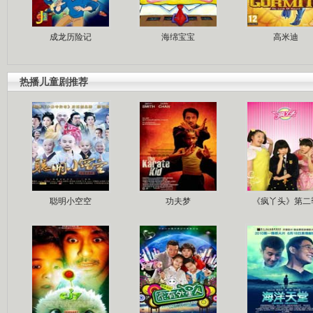
成龙历险记
海绵宝宝
高米迪
热播儿童剧推荐
聪明小空空
功夫梦
《疯丫头》第二