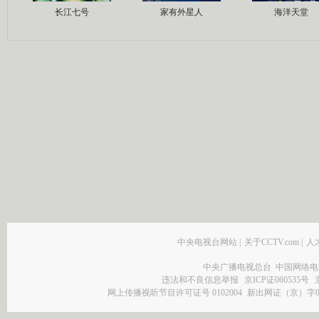
长江七号
家有外星人
海洋天堂
中央电视台网站
|
关于CCTV.com
|
人
中央广播电视总台 中国网络电
违法和不良信息举报
京ICP证060535号
网上传播视听节目许可证号 0102004
新出网证（京）字0