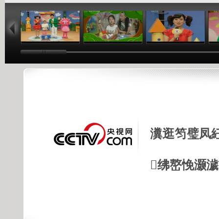
11:36
11:14
13:38
瀵逛笉璧凤
绋嶅悗灏