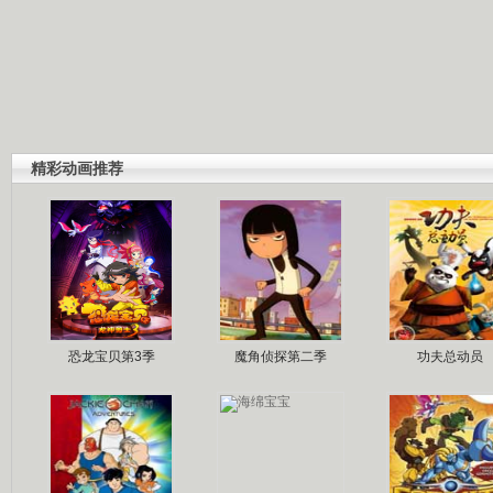
精彩动画推荐
恐龙宝贝第3季
魔角侦探第二季
功夫总动员