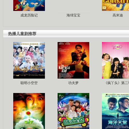
成龙历险记
海绵宝宝
高米迪
热播儿童剧推荐
聪明小空空
功夫梦
《疯丫头》第二