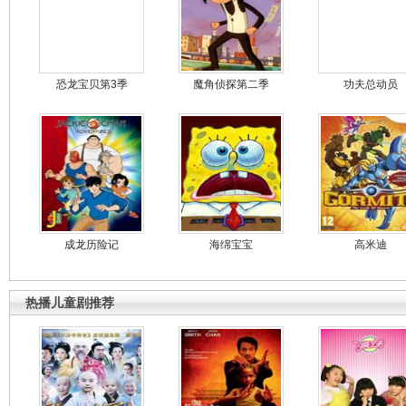
恐龙宝贝第3季
魔角侦探第二季
功夫总动员
成龙历险记
海绵宝宝
高米迪
热播儿童剧推荐