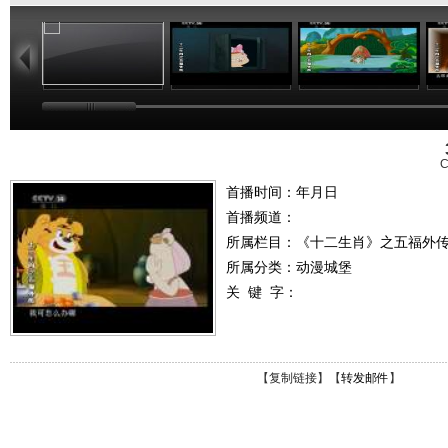
14:42
14:32
14:25
C
首播时间：年月日
首播频道：
所属栏目：
《十二生肖》之五福外
所属分类：动漫城堡
关 键 字：
【
复制链接
】【
转发邮件
】