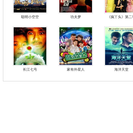
聪明小空空
功夫梦
《疯丫头》第二
长江七号
家有外星人
海洋天堂