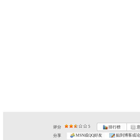
5
评分
排行榜
意
动画梦工场...
动画梦工场...
动画梦工场...
MSN或QQ好友
贴到博客或
分享