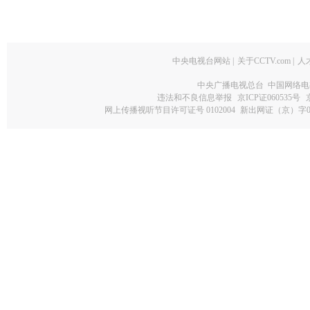
中央电视台网站
|
关于CCTV.com
|
人
中央广播电视总台 中国网络电
违法和不良信息举报
京ICP证060535号
网上传播视听节目许可证号 0102004
新出网证（京）字0