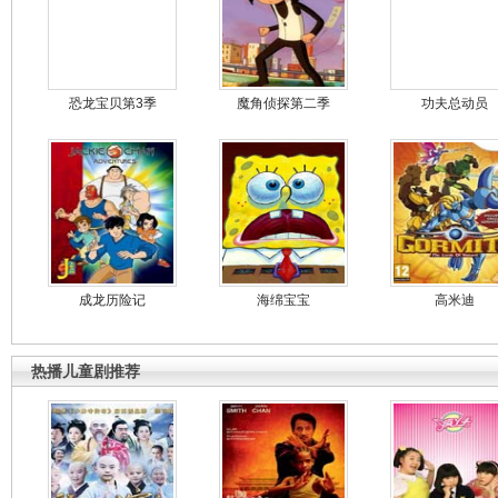
恐龙宝贝第3季
魔角侦探第二季
功夫总动员
成龙历险记
海绵宝宝
高米迪
热播儿童剧推荐