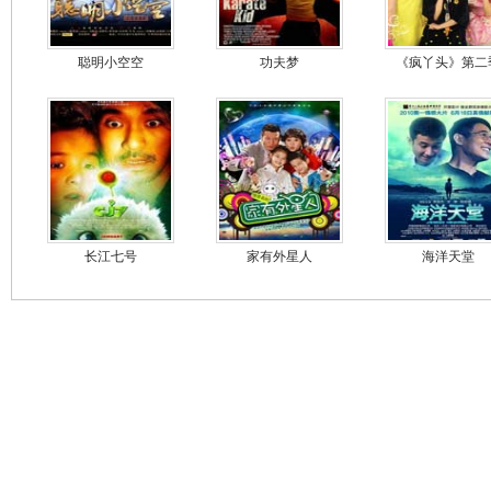
聪明小空空
功夫梦
《疯丫头》第二
长江七号
家有外星人
海洋天堂