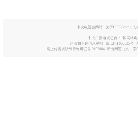
中央电视台网站
|
关于CCTV.com
|
人
中央广播电视总台 中国网络电
违法和不良信息举报
京ICP证060535号
网上传播视听节目许可证号 0102004
新出网证（京）字0