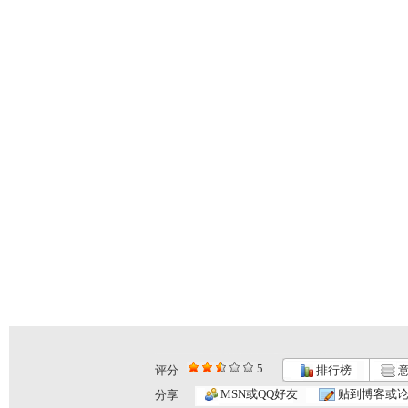
5
评分
排行榜
意
秦汉英雄传...
银河剧场 ...
银河剧场 ...
MSN或QQ好友
贴到博客或
分享