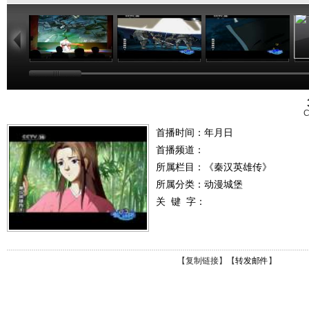
53:50
23:36
23:43
C
首播时间：年月日
首播频道：
所属栏目：
《秦汉英雄传》
所属分类：动漫城堡
关 键 字：
【
复制链接
】【
转发邮件
】