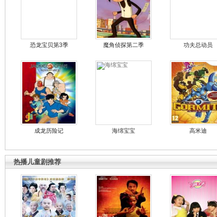
恐龙宝贝第3季
魔角侦探第二季
功夫总动员
成龙历险记
海绵宝宝
高米迪
热播儿童剧推荐