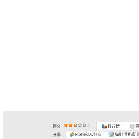
5
评分
排行榜
意
银河剧场 ...
银河剧场 ...
银河剧场 ...
MSN或QQ好友
贴到博客或
分享