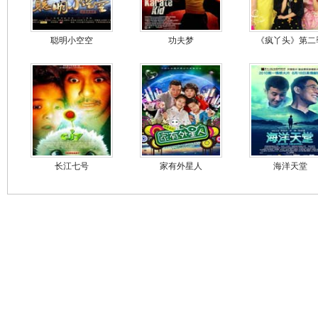
聪明小空空
功夫梦
《疯丫头》第二
长江七号
家有外星人
海洋天堂