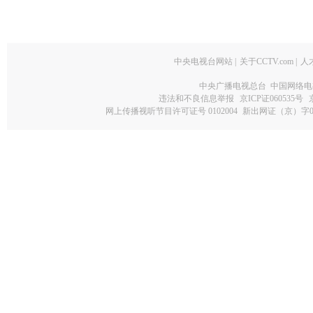
中央电视台网站
|
关于CCTV.com
|
人
中央广播电视总台 中国网络电
违法和不良信息举报
京ICP证060535号
网上传播视听节目许可证号 0102004
新出网证（京）字0