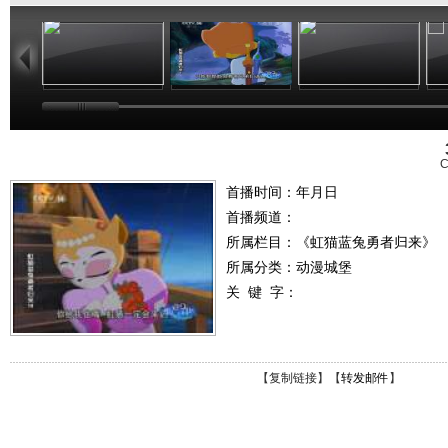
16:53
16:15
15:53
C
首播时间：年月日
首播频道：
所属栏目：
《虹猫蓝兔勇者归来》
所属分类：动漫城堡
关 键 字：
【
复制链接
】【
转发邮件
】