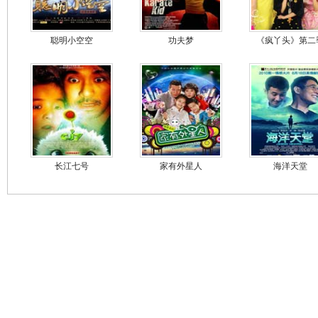
聪明小空空
功夫梦
《疯丫头》第二
长江七号
家有外星人
海洋天堂