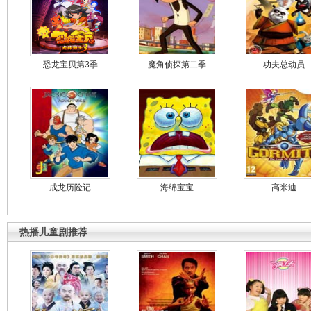
恐龙宝贝第3季
魔角侦探第二季
功夫总动员
成龙历险记
海绵宝宝
高米迪
热播儿童剧推荐