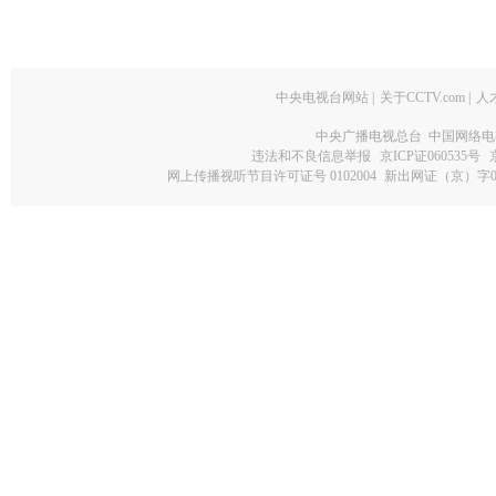
中央电视台网站
|
关于CCTV.com
|
人
中央广播电视总台 中国网络电
违法和不良信息举报
京ICP证060535号
网上传播视听节目许可证号 0102004
新出网证（京）字0