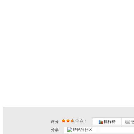
5
评分
排行榜
意
中国关心下...
《七彩星球...
青青姐姐诗...
分享
转帖到社区