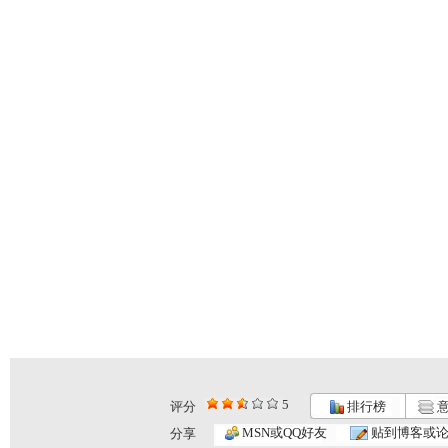
5
评分
排行榜
意
古城·古墓...
远古的“白...
谍影重重：...
MSN或QQ好友
贴到博客或
分享