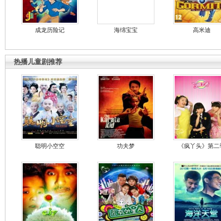
成龙历险记
海绵宝宝
高米迪
热播儿童剧推荐
聪明小空空
功夫梦
《疯丫头》第二