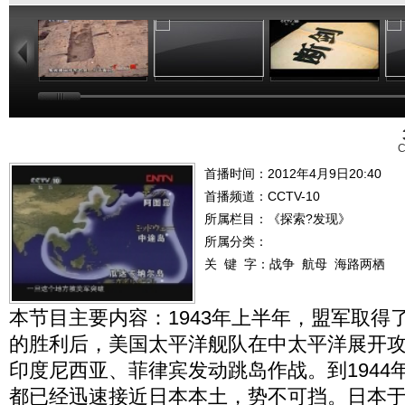
36:41
35:50
37:30
C
首播时间：2012年4月9日20:40
首播频道：
CCTV-10
所属栏目：
《探索?发现》
所属分类：
关 键 字：
战争
航母
海路两栖
本节目主要内容：1943年上半年，盟军取得
的胜利后，美国太平洋舰队在中太平洋展开
印度尼西亚、菲律宾发动跳岛作战。到1944
都已经迅速接近日本本土，势不可挡。日本