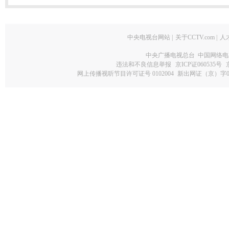
中央电视台网站
|
关于CCTV.com
|
人
中央广播电视总台 中国网络电
违法和不良信息举报
京ICP证060535号
网上传播视听节目许可证号 0102004
新出网证（京）字0