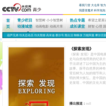
看我72变
大仓库
智力
我爱变魔术
科学泡泡
青少栏目
热点专题
首
智慧树
小小智慧树
希望之星英
动漫城堡
成长课堂
页
动画电影
动画片库
财智
心理
葫芦兄弟
功夫总动员
功夫熊猫
高米迪
赛尔号
熊出没
蜘蛛侠
万能阿曼
摩尔庄
《探索发现》
《探索·发现》是中国电
史与自然地理类的纪录片
手法讲述了以中国为主的
故事。探寻自然界的神奇
背后鲜为人知的细节和人
明的博大恢弘。是中国的
史发现，中国的文化大观
播出频道：
null