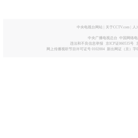
中央电视台网站
|
关于CCTV.com
|
人
中央广播电视总台 中国网络电
违法和不良信息举报
京ICP证060535号
网上传播视听节目许可证号 0102004
新出网证（京）字0