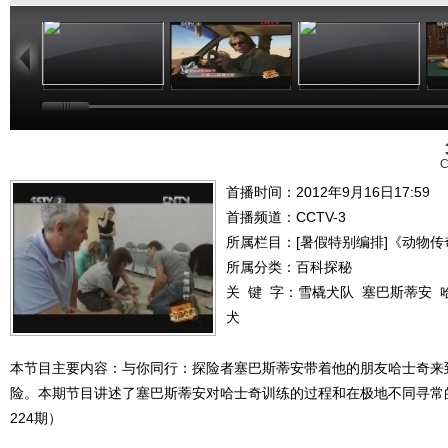
23:50
23:55
23:51
C
首播时间：2012年9月16日17:59
首播频道：
CCTV-3
所属栏目：
[暑假特别编排]《动物传
所属分类：百科探秘
关 键 字：
雪橇犬队
塞巴斯蒂安
犬
本节目主要内容：与你同行：探险者塞巴斯蒂安带着他的朋友哈士奇来
险。本期节目讲述了塞巴斯蒂安对哈士奇训练的过程和在极地不同寻常的生
224期）