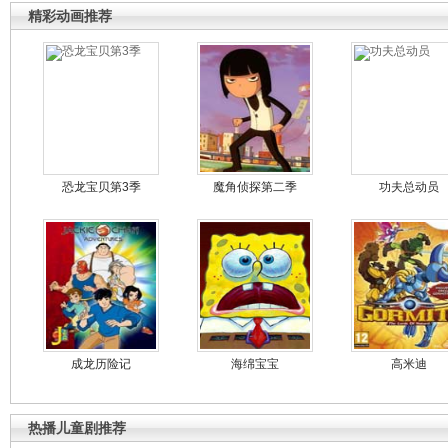
精彩动画推荐
恐龙宝贝第3季
魔角侦探第二季
功夫总动员
成龙历险记
海绵宝宝
高米迪
热播儿童剧推荐