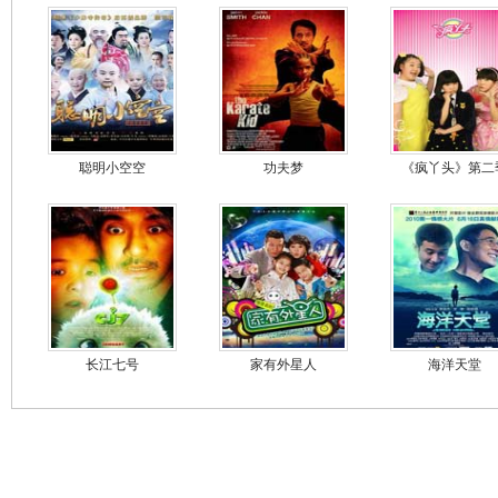
聪明小空空
功夫梦
《疯丫头》第二
长江七号
家有外星人
海洋天堂