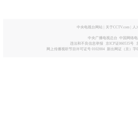
中央电视台网站
|
关于CCTV.com
|
人
中央广播电视总台 中国网络电
违法和不良信息举报
京ICP证060535号
网上传播视听节目许可证号 0102004
新出网证（京）字0