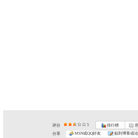
5
评分
排行榜
意
《动物传奇...
《动物传奇...
《动物传奇...
MSN或QQ好友
贴到博客或
分享