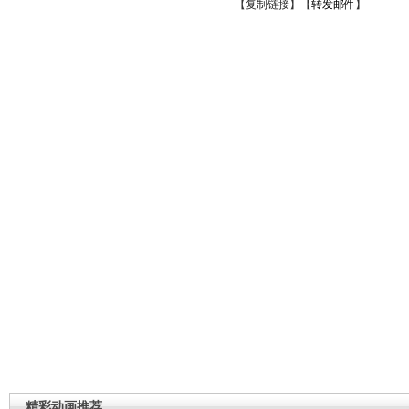
【
复制链接
】【
转发邮件
】
精彩动画推荐