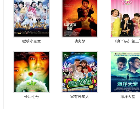
聪明小空空
功夫梦
《疯丫头》第二
长江七号
家有外星人
海洋天堂