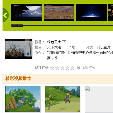
标题：
绿色卫士 下
栏目：
天下大观
产地：
分类：
知识宝库
简介：
“绿眼睛”野生动物救护中心是温州民间的
察，发...
视频打分
10
视频打分
精彩视频推荐