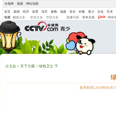
央视网
|
视频
|
网站地图
首页
新闻
经济
体育
综艺
春晚
戏曲
音乐
科教
青少
文化
艺术
电视
频道大全
栏目大全
节目大全
直播中国
赛事直播
网络
少儿台
>
天下大观
> 绿色卫士 下
绿
发布时间:2010年06月15日