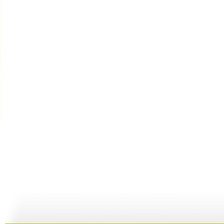
河畔孤楼
三江探源 ...
讲述十一节...
07:58
07:58
00:30