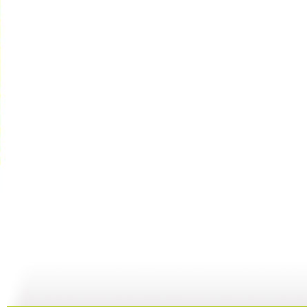
河畔孤楼
三江探源 ...
讲述十一节...
07:58
07:58
00:30