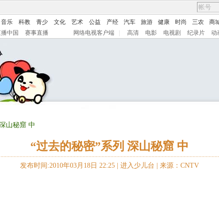
音乐
科教
青少
文化
艺术
公益
产经
汽车
旅游
健康
时尚
三农
商
直播中国
赛事直播
网络电视客户端
|
高清
电影
电视剧
纪录片
动
 深山秘窟 中
“过去的秘密”系列 深山秘窟 中
发布时间:2010年03月18日 22:25 |
进入少儿台
|
来源：CNTV