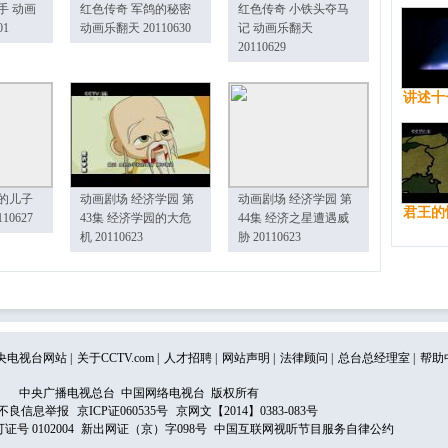
手 动画
红色传奇 军鸽的秘密
红色传奇 小铁头夺马
01
动画乐翻天 20110630
记 动画乐翻天
20110629
讲述十
的儿子
动画剧场 经济学园 第
动画剧场 经济学园 第
君王的
10627
43集 经济学园的大危
44集 经济之星遭遇威
机 20110623
胁 20110623
央电视台网站
|
关于CCTV.com
|
人才招聘
|
网站声明
|
法律顾问
|
总台总经理室
|
帮助
中央广播电视总台 中国网络电视台 版权所有
不良信息举报
京ICP证060535号
京网文【2014】0383-083号
 0102004
新出网证（京）字098号
中国互联网视听节目服务自律公约