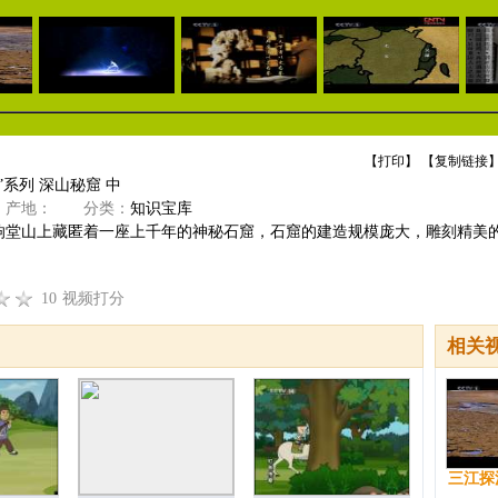
【
打印
】 【
复制链接
】
”系列 深山秘窟 中
产地：
分类：
知识宝库
响堂山上藏匿着一座上千年的神秘石窟，石窟的建造规模庞大，雕刻精美
10
视频打分
相关
三江探