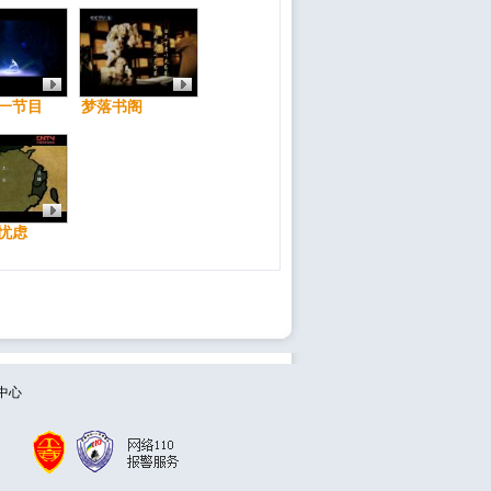
一节目
梦落书阁
忧虑
中心