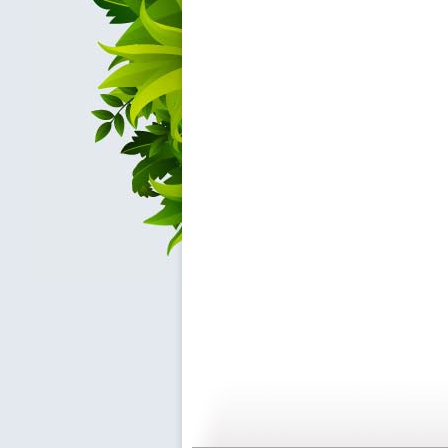
河畔孤楼
三江探源 ...
07:58
0