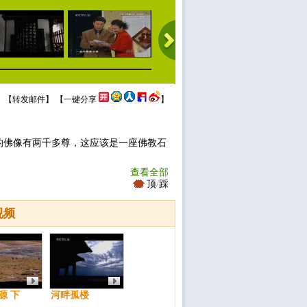
 【
转发邮件
】 【
一键分享
】
的佛像有两千多尊，这应该是一座佛教石
查看全部
顶
/
踩
视频
源 下
河畔孤楼