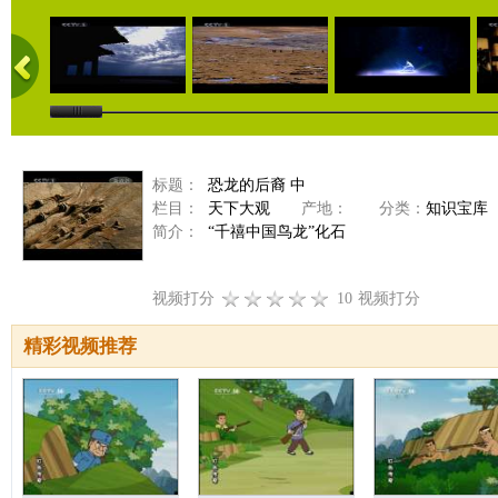
标题：
恐龙的后裔 中
栏目：
天下大观
产地：
分类：
知识宝库
简介：
“千禧中国鸟龙”化石
视频打分
10
视频打分
精彩视频推荐