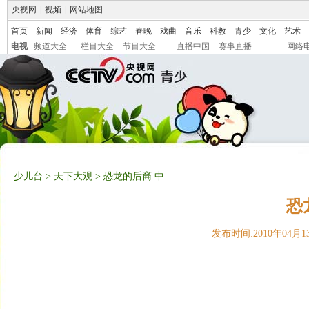
央视网
|
视频
|
网站地图
首页
新闻
经济
体育
综艺
春晚
戏曲
音乐
科教
青少
文化
艺术
电视
频道大全
栏目大全
节目大全
直播中国
赛事直播
网络
少儿台
>
天下大观
> 恐龙的后裔 中
恐
发布时间:2010年04月13日