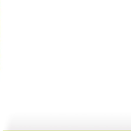
河畔孤楼
三江探源 ...
讲述十一节...
07:58
07:58
00:30