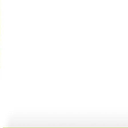
河畔孤楼
三江探源 ...
讲述十一节...
07:58
07:58
00:30