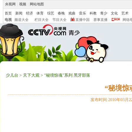
央视网
|
视频
|
网站地图
首页
新闻
经济
体育
综艺
春晚
戏曲
音乐
科教
青少
文化
艺术
电视
频道大全
栏目大全
节目大全
直播中国
赛事直播
网络
少儿台
>
天下大观
> “秘境惊魂”系列 黑牙部落
“秘境惊
发布时间:2010年03月22日