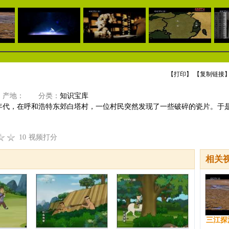
【
打印
】 【
复制链接
】
产地：
分类：
知识宝库
十年代，在呼和浩特东郊白塔村，一位村民突然发现了一些破碎的瓷片。于
10
视频打分
相关
三江探