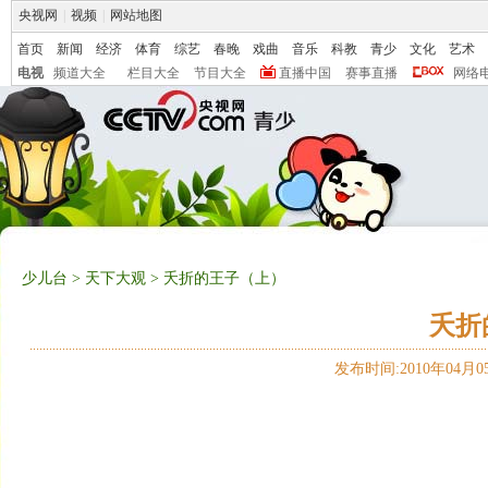
央视网
|
视频
|
网站地图
首页
新闻
经济
体育
综艺
春晚
戏曲
音乐
科教
青少
文化
艺术
电视
频道大全
栏目大全
节目大全
直播中国
赛事直播
网络
少儿台
>
天下大观
> 夭折的王子（上）
夭折
发布时间:2010年04月05日