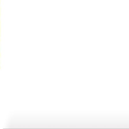
河畔孤楼
三江探源 ...
讲述十一节...
07:58
07:58
00:30