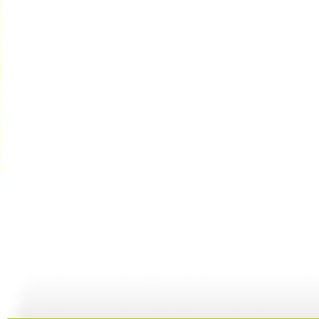
河畔孤楼
三江探源 ...
讲述十一节...
07:58
07:58
00:30