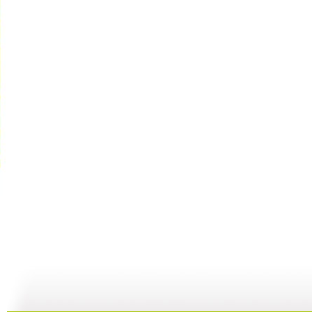
河畔孤楼
三江探源 ...
讲述十一节...
07:58
07:58
00:30