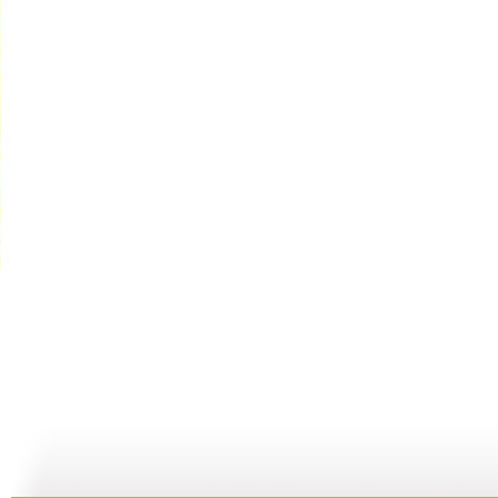
河畔孤楼
三江探源 ...
讲述十一节...
07:58
07:58
00:30