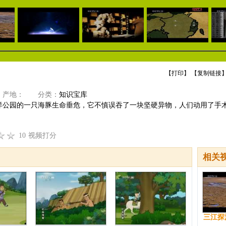
【
打印
】 【
复制链接
】
产地：
分类：
知识宝库
洋公园的一只海豚生命垂危，它不慎误吞了一块坚硬异物，人们动用了手
10
视频打分
相关
三江探