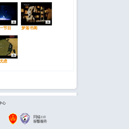
一节目
梦落书阁
忧虑
中心