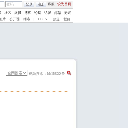
客服
设为首页
登录
注册
城
社区
微博
博客
论坛
访谈
邮箱
游戏
画片
公开课
播客
|
CCTV
频道
栏目