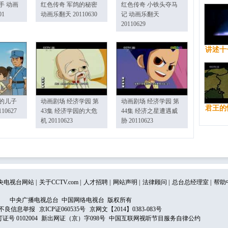
手 动画
红色传奇 军鸽的秘密
红色传奇 小铁头夺马
01
动画乐翻天 20110630
记 动画乐翻天
20110629
讲述十
的儿子
动画剧场 经济学园 第
动画剧场 经济学园 第
君王的
10627
43集 经济学园的大危
44集 经济之星遭遇威
机 20110623
胁 20110623
央电视台网站
|
关于CCTV.com
|
人才招聘
|
网站声明
|
法律顾问
|
总台总经理室
|
帮助
中央广播电视总台 中国网络电视台 版权所有
不良信息举报
京ICP证060535号
京网文【2014】0383-083号
 0102004
新出网证（京）字098号
中国互联网视听节目服务自律公约