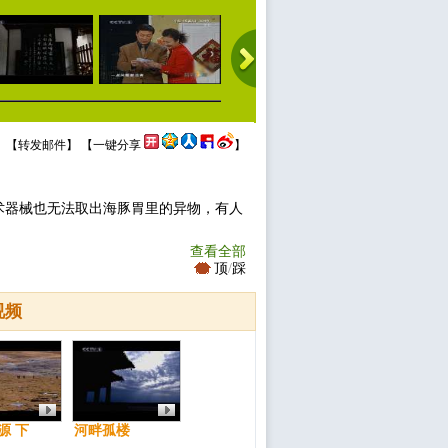
 【
转发邮件
】 【
一键分享
】
术器械也无法取出海豚胃里的异物，有人
查看全部
顶
/
踩
视频
源 下
河畔孤楼