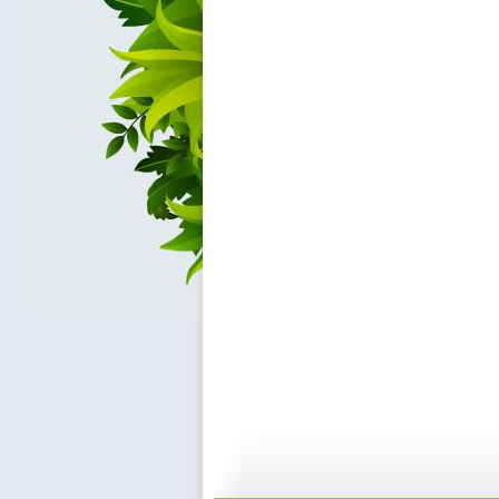
河畔孤楼
三江探源 ...
07:58
0