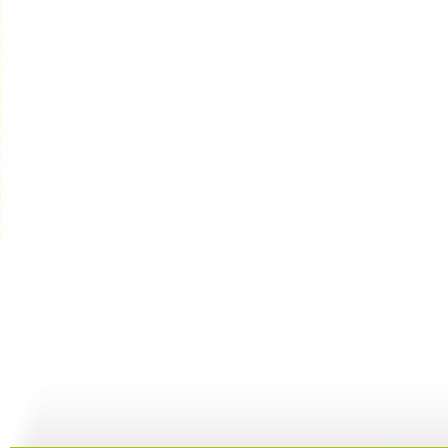
河畔孤楼
三江探源 ...
讲述十一节...
07:58
07:58
00:30