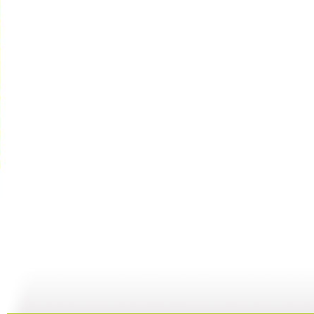
河畔孤楼
三江探源 ...
讲述十一节...
07:58
07:58
00:30