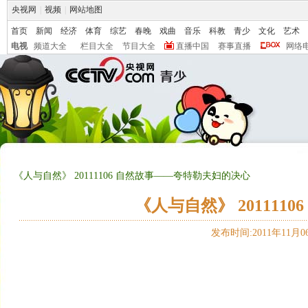
央视网
|
视频
|
网站地图
首页
新闻
经济
体育
综艺
春晚
戏曲
音乐
科教
青少
文化
艺术
电视
频道大全
栏目大全
节目大全
直播中国
赛事直播
网络
《人与自然》 20111106 自然故事——夸特勒夫妇的决心
《人与自然》 20111
发布时间:2011年11月06日