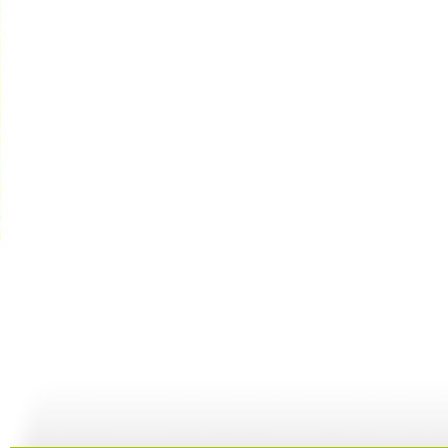
cctv5...
自然故事—...
《金豺家族...
10:39
29:59
00:29:59