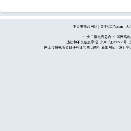
中央电视台网站
|
关于CCTV.com
|
人
中央广播电视总台 中国网络电
违法和不良信息举报
京ICP证060535号
网上传播视听节目许可证号 0102004
新出网证（京）字0