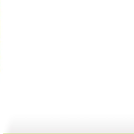
cctv5...
自然故事—...
《金豺家族...
10:39
29:59
00:29:59